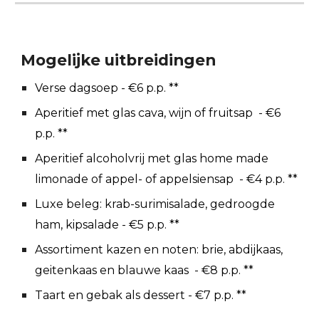
Mogelijke uitbreidingen
Verse dagsoep - €6 p.p. **
Aperitief met glas cava, wijn of fruitsap
- €
6
p.p. **
Aperitief alcoholvrij met glas home made
limonade of appel- of appelsiensap
- €
4
p.p. **
Luxe beleg: krab-surimisalade, gedroogde
ham, kipsalade
- €5 p.p. **
Assortiment kazen en noten: brie, abdijkaas,
geitenkaas en blauwe kaas
- €
8
p.p. **
Taart en gebak als dessert
- €
7
p.p. **